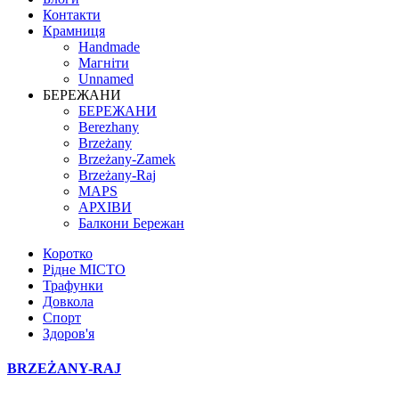
Контакти
Крамниця
Handmade
Магніти
Unnamed
БЕРЕЖАНИ
БЕРЕЖАНИ
Berezhany
Brzeżany
Brzeżany-Zamek
Brzeżany-Raj
MAPS
АРХІВИ
Балкони Бережан
Коротко
Рідне МІСТО
Трафунки
Довкола
Спорт
Здоров'я
BRZEŻANY-RAJ