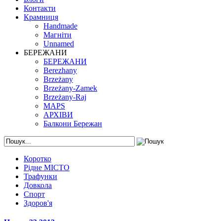
Контакти
Крамниця
Handmade
Магніти
Unnamed
БЕРЕЖАНИ
БЕРЕЖАНИ
Berezhany
Brzeżany
Brzeżany-Zamek
Brzeżany-Raj
MAPS
АРХІВИ
Балкони Бережан
Коротко
Рідне МІСТО
Трафунки
Довкола
Спорт
Здоров'я