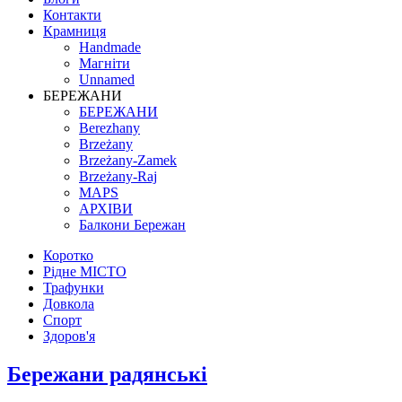
Контакти
Крамниця
Handmade
Магніти
Unnamed
БЕРЕЖАНИ
БЕРЕЖАНИ
Berezhany
Brzeżany
Brzeżany-Zamek
Brzeżany-Raj
MAPS
АРХІВИ
Балкони Бережан
Коротко
Рідне МІСТО
Трафунки
Довкола
Спорт
Здоров'я
Бережани радянські