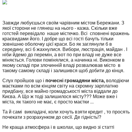
Завжди любуєшься своїм чарівним містом Бережани. З
якої сторони не глянеш на нього - казка. Скільки вже
готстей перевідало наше містечко. Всі сповнені вражень
краєвидами його. І добре що всі гості бачуть тільки
зовнішню оболочку цієї краси. Бо як заглянули б в
середину, всі б жахнулися. Вибори, люстрація, майдан . І
ніби йдемо до перемін, а вот по при владі не дуже все
міняється. Голови помінялися, а начинка ні. Виконком в
якому складі при злочинній владі розвалював місто в
такому самому складі і залишився щоб добити до кінця.
Слух пройшов що і
почесні громадяни міста,
володіючи
маєтками по всім кінцям світу на скромну зарплатню
придбану, все майно громадськості міста віддали до
Києва. А Що ж тоді залишилося місту??? Може вже і
міста, як такого не має, є просто маєтки ...
Та й самі викладачі, коли хочуть взяти кредит , то просять
почекати з розрахунком до сесїї. Де гідність!?
Не краща атмосфера і в школах, що видно зі статті