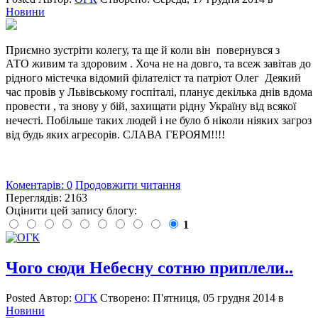
Новини
Приємно зустріти колегу, та ще й коли він
повернувся з
АТО
живим та здоровим . Хоча не на довго, та всеж завітав до
рідного містечка відомий філателіст та патріот Олег Деякий
час провів у Львівському госпіталі,
планує
декілька днів вдома
провести , та знову у бій, захищати рідну Україну від всякої
нечесті. Побільше таких людей і не було б ніколи ніяких загроз
від будь яких агресорів. СЛАВА ГЕРОЯМ!!!!
Коментарів: 0
Продовжити читання
Переглядів: 2163
Оцінити цей запису блогу:
1
Чого сюди Небесну сотню приплели..
Posted
Автор:
ОГК
Створено:
П'ятниця, 05 грудня 2014
в
Новини