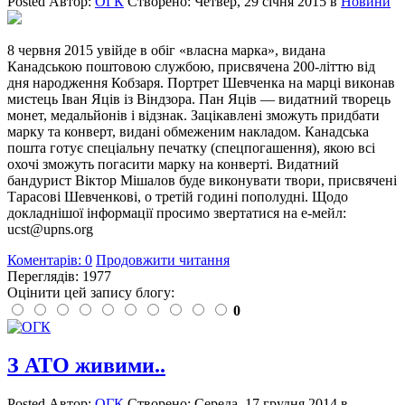
Posted
Автор:
ОГК
Створено:
Четвер, 29 січня 2015
в
Новини
8 червня 2015
увійде в обіг «власна марка», видана
Канадською поштовою службою, присвячена 200-літтю від
дня народження Кобзаря. Портрет Шевченка на марці виконав
мистець Іван Яців із Віндзора. Пан Яців — видатний творець
монет, медальйонів і відзнак. Зацікавлені зможуть придбати
марку та конверт, видані обмеженим накладом. Канадська
пошта готує спеціальну печатку (спецпогашення), якою всі
охочі зможуть погасити марку на конверті. Видатний
бандурист Віктор Мішалов буде виконувати твори, присвячені
Тарасові Шевченкові, о третій годині пополудні. Щодо
докладнішої інформації просимо звертатися на е-мейл:
ucst@upns.org
Коментарів: 0
Продовжити читання
Переглядів: 1977
Оцінити цей запису блогу:
0
З АТО живими..
Posted
Автор:
ОГК
Створено:
Середа, 17 грудня 2014
в