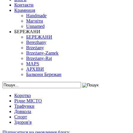
Контакти
Крамниця
Handmade
Магніти
Unnamed
БЕРЕЖАНИ
БЕРЕЖАНИ
Berezhany
Brzeżany
Brzeżany-Zamek
Brzeżany-Raj
MAPS
АРХІВИ
Балкони Бережан
Коротко
Рідне МІСТО
Трафунки
Довкола
Спорт
Здоров'я
Підписатися на оновлення блогу