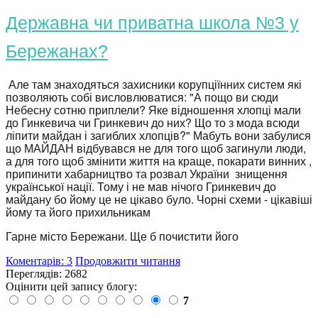
Державна чи приватна школа №3 у
Бережанах?
Але там знаходяться захисники корупціїнних систем які
позволяють собі висловлюватися: "А пощо ви сюди
Небесну сотню приплели? Яке відношення хлопці мали
до Гинкевича чи Гринкевич до них? Що то з мода всюди
ліпити майдан і загиблих хлопців?" Мабуть вони забулися
що МАЙДАН відбувався не для того щоб загинули люди,
а для того щоб змінити життя на краще, покарати винних ,
припинити хабарництво та розвал України знищення
української нації. Тому і не мав нічого Гринкевич до
майдану бо йому це не цікаво було. Чорні схеми - цікавіші
йому та його прихильникам
Гарне місто Бережани. Ще б почистити його
Коментарів: 3
Продовжити читання
Переглядів: 2682
Оцінити цей запису блогу:
7