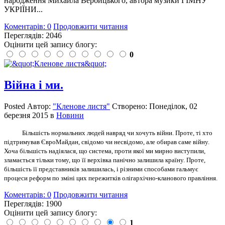
народження Михайла Вербицького, автора музики ГІМНУ
УКРІЇНИ...
Коментарів: 0
Продовжити читання
Переглядів: 2046
Оцінити цей запису блогу:
0
Війна і ми.
Posted
Автор:
"Кленове листя"
Створено:
Понеділок, 02
березня 2015
в
Новини
Більшість нормальних людей навряд чи хочуть війни. Проте, ті хто
підтримував
Євро
Майдан, свідомо чи несвідомо, але обирав саме війну.
Хоча більшість надіялася, що система, проти якої ми мирно виступили,
зламається тільки тому, що її верхівка панічно залишила країну. Проте,
більшість її представників залишилась, і різними способами
гальмує
процеси реформ по зміні цих пережитків олігархічно-кланового правління.
Коментарів: 0
Продовжити читання
Переглядів: 1900
Оцінити цей запису блогу:
1