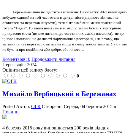
Бережанам явно не щастить з готелями.
На початку
90-х пошкодило
вибухом єдиний на той час готель в центрі міста
(від якого він так і не
оговтався, та перестав існувати), тепер згорів більш-менш пристойний
готель
“
Надія
”
. Питання навіть не в тому, що він не був архітектурною
прикрасою міста (це вже питання до естетичних смаків власника), не до
цінової політики, не до якості харчування в ресторані, і не в тому, що
магазин почав перетворюватись на місце в якому можна випити. Як би там
не було, а про покійника або добре, або нічого…
Коментарів: 0
Продовжити читання
Переглядів: 2074
Оцінити цей запису блогу:
0
Михайло Вербицький в Бережанах
Posted
Автор:
ОГК
Створено:
Середа, 04 березня 2015
в
Новини
4 березня 2015 року виповнюється 200 років від дня