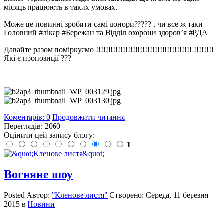
місяць працюють в таких умовах.
Може це повинні зробити самі донори????? , чи все ж таки
Головний #лікар #Бережан та Відділ охорони здоров’я #РДА
Давайте разом поміркуємо !!!!!!!!!!!!!!!!!!!!!!!!!!!!!!!!!!!!!!!!!!!!!!!!
Які є пропозиції ???
Коментарів: 0
Продовжити читання
Переглядів: 2060
Оцінити цей запису блогу:
1
Вогняне шоу
Posted
Автор:
"Кленове листя"
Створено:
Середа, 11 березня
2015
в
Новини