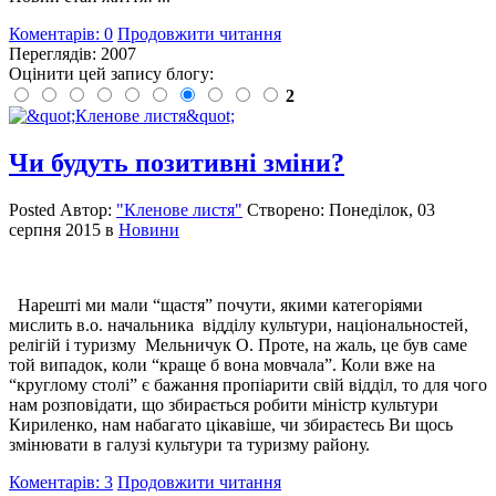
Коментарів: 0
Продовжити читання
Переглядів: 2007
Оцінити цей запису блогу:
2
Чи будуть позитивні зміни?
Posted
Автор:
"Кленове листя"
Створено:
Понеділок, 03
серпня 2015
в
Новини
Нарешті ми мали
“
щастя
”
почути, якими категоріями
мислить в.о. начальника
відділу культури, національностей,
релігій і туризму
Мельничук О. Проте, на жаль, це був саме
той випадок, коли
“
краще б вона мовчала
”
. Коли вже на
“круглому столі” є бажання пропіарити свій відділ, то для чого
нам розповідати, що збирається робити міністр культури
Кириленко, нам набагато цікавіше, чи збираєтесь Ви щось
змінювати в галузі культури та туризму району.
Коментарів: 3
Продовжити читання