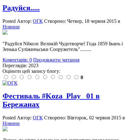
Радуйся.....
Posted
Автор:
ОГК
Створено:
Четвер, 18 червня 2015
в
Новини
"Радуйся Nйколє Великій Чудотворче! Года 1859 Іванъ і
Зенька Суліжиньськи Сооружетель".........
Коментарів: 0
Продовжити читання
Переглядів: 2023
Оцінити цей запису блогу:
0
Фестиваль #Koza_Play _01‬ в
Бережанах
Posted
Автор:
ОГК
Створено:
Вівторок, 02 червня 2015
в
Новини