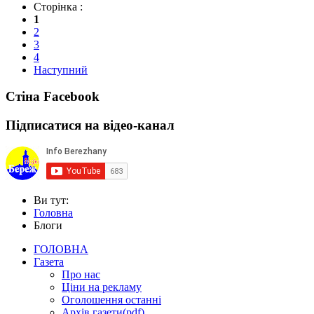
Сторінка :
1
2
3
4
Наступний
Стіна Facebook
Підписатися на відео-канал
Ви тут:
Головна
Блоги
ГОЛОВНА
Газета
Про нас
Ціни на рекламу
Оголошення останні
Архів газети(pdf)