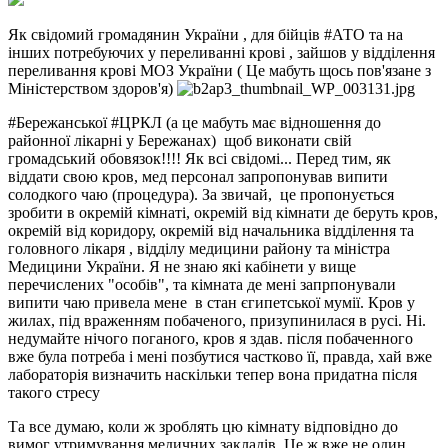
Як свідомий громадянин України , для бійців #АТО та на
інших потребуючих у переливанні крові , зайшов у відділення
переливання крові МОЗ України ( Це мабуть щось пов'язане з
Міністерством здоров'я)
#Бережанської #ЦРКЛ (а це мабуть має відношення до
районної лікарні у Бережанах) щоб виконати свій
громадський обовязок!!!! Як всі свідомі... Перед тим, як
віддати свою кров, мед персонал запропонував випити
солодкого чаю (процедура). За звичай, це пропонується
зробити в окремій кімнаті, окремій від кімнати де беруть кров,
окремій від коридору, окремій від начальника відділення та
головного лікаря , відділу медицини району та міністра
Медицини України. Я не знаю які кабінети у вище
перечислених "особів", та кімната де мені запрпонували
випити чаю привела мене в стан єгипетської мумії. Кров у
жилах, під враженням побаченого, призупинилася в русі. Ні.
недумайте нічого поганого, кров я здав. після побаченного
вже була потреба і мені позбутися частково її, правда, хай вже
лабораторія визначить наскільки тепер вона придатна після
такого стресу
Та все думаю, коли ж зроблять цю кімнату відповідно до
вимог утримування медичних закладів. Це ж вже не один