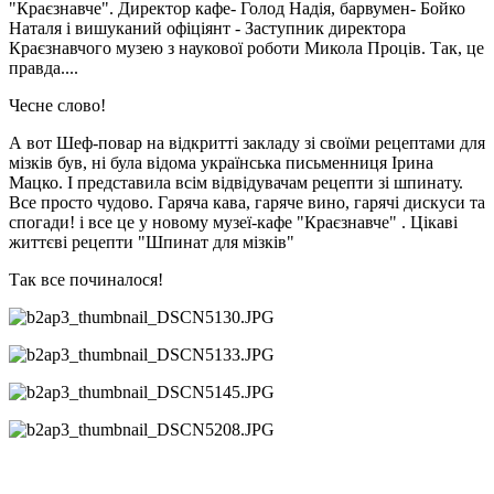
"Краєзнавче". Директор кафе- Голод Надія, барвумен- Бойко
Наталя і вишуканий офіціянт - Заступник директора
Краєзнавчого музею з наукової роботи Микола Проців. Так, це
правда....
Чесне слово!
А вот Шеф-повар на відкритті закладу зі своїми рецептами для
мізків був, ні була відома українська письменниця Ірина
Мацко. І представила всім відвідувачам рецепти зі шпинату.
Все просто чудово. Гаряча кава, гаряче вино, гарячі дискуси та
спогади! і все це у новому музеї-кафе "Краєзнавче" . Цікаві
життєві рецепти "Шпинат для мізків"
Так все починалося!