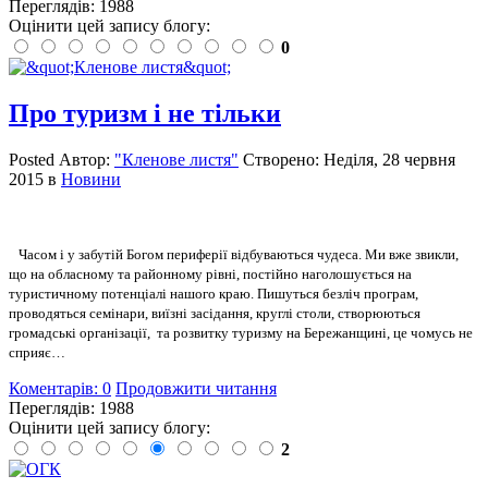
Переглядів: 1988
Оцінити цей запису блогу:
0
Про туризм і не тільки
Posted
Автор:
"Кленове листя"
Створено:
Неділя, 28 червня
2015
в
Новини
Часом і у забутій Богом периферії відбуваються чудеса. Ми вже звикли,
що на обласному та районному рівні, постійно наголошується на
туристичному потенціалі нашого краю. Пишуться безліч програм,
проводяться семінари, виїзні засідання, круглі столи, створюються
громадські організації,
та розвитку туризму на Бережанщині, це чомусь не
сприяє…
Коментарів: 0
Продовжити читання
Переглядів: 1988
Оцінити цей запису блогу:
2