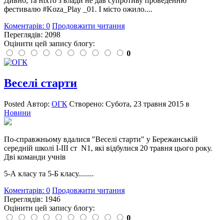
Дивно, та ніхто з влади не дав супротиву проведенню
фестивалю #Koza_Play _01‬. І місто ожило....
Коментарів: 0
Продовжити читання
Переглядів: 2098
Оцінити цей запису блогу:
0
Веселі старти
Posted
Автор:
ОГК
Створено:
Субота, 23 травня 2015
в
Новини
По-справжньому вдалися "Веселі старти" у Бережанській
середній школі І-ІІІ ст N1, які відбулися 20 травня цього року.
Дві команди учнів
5-А класу та 5-Б класу........
Коментарів: 0
Продовжити читання
Переглядів: 1946
Оцінити цей запису блогу:
0