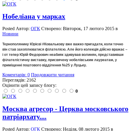
Нобеліана у марках
Posted
Автор:
ОГК
Створено:
Вівторок, 17 лютого 2015
в
Новини
Тернополянину Юрієві #Ковалькову вже важко пригадати, коли точно
він став захоплюватися філателією. Але його колекція дійсно вражає –
і от тепер Юрій Федорович неабияк здивував волинян, представивши
філателістичну виставку, присвячену нобелівським лауреатам, у
приміщенні поштового відділення №25 у Луцьку.
Коментарів: 0
Продовжити читання
Переглядів: 2162
Оцінити цей запису блогу:
0
Москва агресор - Церква московського
патріархату....
Posted
Автор:
ОГК
Створено:
Неділя, 08 лютого 2015
в